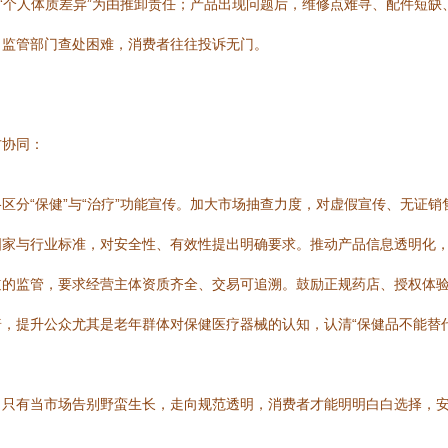
、“个人体质差异”为由推卸责任；产品出现问题后，维修点难寻、配件短
，监管部门查处困难，消费者往往投诉无门。
方协同：
分“保健”与“治疗”功能宣传。加大市场抽查力度，对虚假宣传、无证销
国家与行业标准，对安全性、有效性提出明确要求。推动产品信息透明化
道的监管，要求经营主体资质齐全、交易可追溯。鼓励正规药店、授权体
，提升公众尤其是老年群体对保健医疗器械的认知，认清“保健品不能替
只有当市场告别野蛮生长，走向规范透明，消费者才能明明白白选择，安