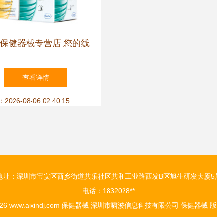
保健器械专营店 您的线
健康管家，京东安心之选
查看详情
26-08-06 02:40:15
地址：深圳市宝安区西乡街道共乐社区共和工业路西发B区旭生研发大厦5
电话：1832028**
026
www.aixindj.com
保健器械
深圳市啸波信息科技有限公司
保健器械
版