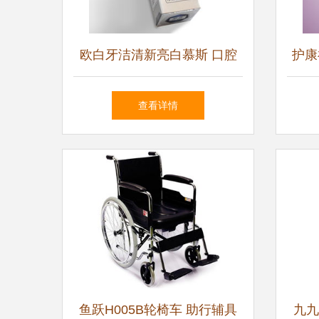
欧白牙洁清新亮白慕斯 口腔
护康
护理新体验
消炎
查看详情
鱼跃H005B轮椅车 助行辅具
九九