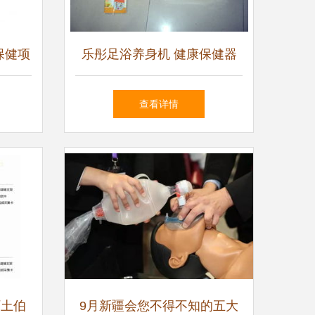
保健项
乐彤足浴养身机 健康保健器
械商店的热门之选
查看详情
阿土伯
9月新疆会您不得不知的五大